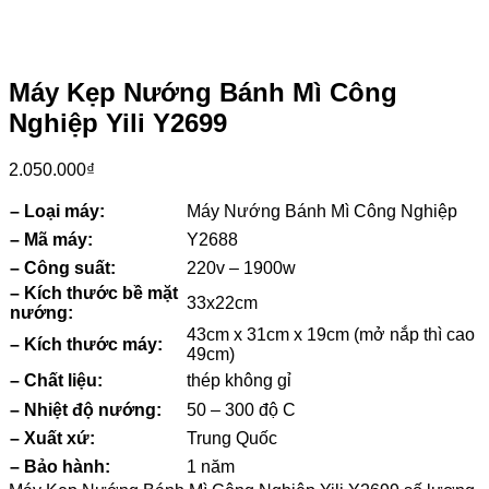
Máy Kẹp Nướng Bánh Mì Công
Nghiệp Yili Y2699
2.050.000
₫
– Loại máy:
Máy Nướng Bánh Mì Công Nghiệp
– Mã máy:
Y2688
– Công suất:
220v – 1900w
– Kích thước bề mặt
33x22cm
nướng:
43cm x 31cm x 19cm (mở nắp thì cao
– Kích thước máy:
49cm)
– Chất liệu:
thép không gỉ
– Nhiệt độ nướng:
50 – 300 độ C
– Xuất xứ:
Trung Quốc
– Bảo hành:
1 năm