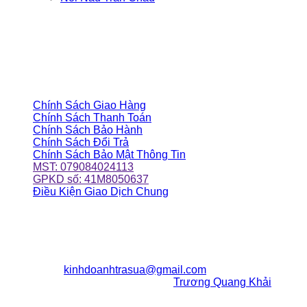
ĐỒNG HÀNH CÙNG BẠN
CHÍNH SÁCH CỬA HÀNG
Chính Sách Giao Hàng
Chính Sách Thanh Toán
Chính Sách Bảo Hành
Chính Sách Đổi Trả
Chính Sách Bảo Mật Thông Tin
MST: 079084024113
GPKD số: 41M8050637
Điều Kiện Giao Dịch Chung
ĐỊA CHỈ CỬA HÀNG
203/6/24 Huỳnh Văn Nghệ
P12, Q.Gò Vấp, TpHCM
ĐT:
0923992029
Email:
kinhdoanhtrasua@gmail.com
Chịu Trách Nhiệm Nội Dung:
Trương Quang Khải