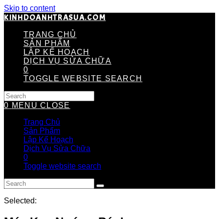
Skip to content
KINHDOANHTRASUA.COM
TRANG CHỦ
SẢN PHẨM
LẬP KẾ HOẠCH
DỊCH VỤ SỬA CHỮA
0
TOGGLE WEBSITE SEARCH
0
MENU
CLOSE
Trang Chủ
Sản Phẩm
Lập Kế Hoạch
Dịch Vụ Sửa Chữa
0
Toggle website search
Selected: