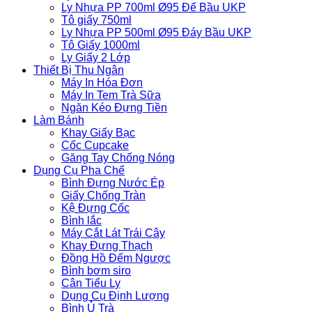
Ly Nhựa PP 700ml Ø95 Đế Bầu UKP
Tô giấy 750ml
Ly Nhựa PP 500ml Ø95 Đáy Bầu UKP
Tô Giấy 1000ml
Ly Giấy 2 Lớp
Thiết Bị Thu Ngân
Máy In Hóa Đơn
Máy In Tem Trà Sữa
Ngăn Kéo Đựng Tiền
Làm Bánh
Khay Giấy Bạc
Cốc Cupcake
Găng Tay Chống Nóng
Dụng Cụ Pha Chế
Bình Đựng Nước Ép
Giấy Chống Tràn
Kệ Đựng Cốc
Bình lắc
Máy Cắt Lát Trái Cây
Khay Đựng Thạch
Đồng Hồ Đếm Ngược
Bình bơm siro
Cân Tiểu Ly
Dụng Cụ Định Lượng
Bình Ủ Trà