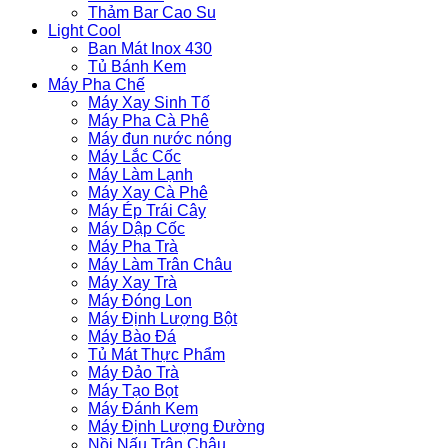
Thảm Bar Cao Su
Light Cool
Ban Mát Inox 430
Tủ Bánh Kem
Máy Pha Chế
Máy Xay Sinh Tố
Máy Pha Cà Phê
Máy đun nước nóng
Máy Lắc Cốc
Máy Làm Lạnh
Máy Xay Cà Phê
Máy Ép Trái Cây
Máy Dập Cốc
Máy Pha Trà
Máy Làm Trân Châu
Máy Xay Trà
Máy Đóng Lon
Máy Định Lượng Bột
Máy Bào Đá
Tủ Mát Thực Phẩm
Máy Đảo Trà
Máy Tạo Bọt
Máy Đánh Kem
Máy Định Lượng Đường
Nồi Nấu Trân Châu