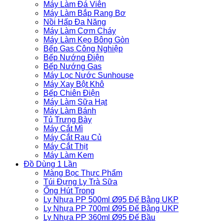
Máy Làm Đá Viên
Máy Làm Bắp Rang Bơ
Nồi Hấp Đa Năng
Máy Làm Cơm Cháy
Máy Làm Kẹo Bông Gòn
Bếp Gas Công Nghiệp
Bếp Nướng Điện
Bếp Nướng Gas
Máy Lọc Nước Sunhouse
Máy Xay Bột Khô
Bếp Chiên Điện
Máy Làm Sữa Hạt
Máy Làm Bánh
Tủ Trưng Bày
Máy Cắt Mì
Máy Cắt Rau Củ
Máy Cắt Thịt
Máy Làm Kem
Đồ Dùng 1 Lần
Màng Bọc Thực Phẩm
Túi Đựng Ly Trà Sữa
Ống Hút Trong
Ly Nhựa PP 500ml Ø95 Đế Bằng UKP
Ly Nhựa PP 700ml Ø95 Đế Bằng UKP
Ly Nhựa PP 360ml Ø95 Đế Bầu