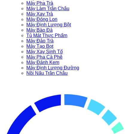
Máy Pha Trà
Máy Làm Trân Châu
Máy Xay Trà
Máy Đóng Lon
Máy Định Lượng Bột
Máy Bào Đá
Tủ Mát Thực Phẩm
Máy Đảo Trà
Máy Tạo Bọt
Máy Xay Sinh Tố
Máy Pha Cà Phê
Máy Đánh Kem
Máy Định Lượng Đường
Nồi Nấu Trân Châu
ĐỒNG HÀNH CÙNG BẠN