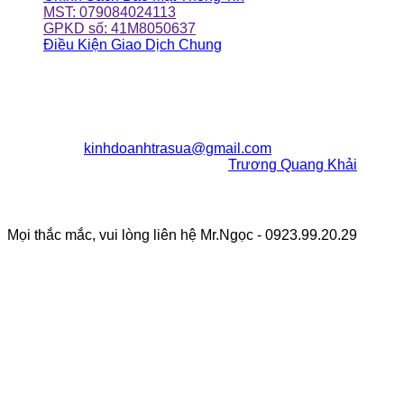
MST: 079084024113
GPKD số: 41M8050637
Điều Kiện Giao Dịch Chung
ĐỊA CHỈ CỬA HÀNG
203/6/24 Huỳnh Văn Nghệ
P12, Q.Gò Vấp, TpHCM
ĐT:
0923992029
Email:
kinhdoanhtrasua@gmail.com
Chịu Trách Nhiệm Nội Dung:
Trương Quang Khải
Facebook Fanpage
Mọi thắc mắc, vui lòng liên hệ Mr.Ngọc - 0923.99.20.29