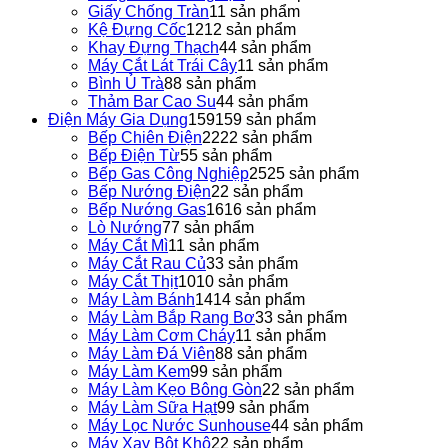
Giấy Chống Tràn
1
1 sản phẩm
Kệ Đựng Cốc
12
12 sản phẩm
Khay Đựng Thạch
4
4 sản phẩm
Máy Cắt Lát Trái Cây
1
1 sản phẩm
Bình Ủ Trà
8
8 sản phẩm
Thảm Bar Cao Su
4
4 sản phẩm
Điện Máy Gia Dụng
159
159 sản phẩm
Bếp Chiên Điện
22
22 sản phẩm
Bếp Điện Từ
5
5 sản phẩm
Bếp Gas Công Nghiệp
25
25 sản phẩm
Bếp Nướng Điện
2
2 sản phẩm
Bếp Nướng Gas
16
16 sản phẩm
Lò Nướng
7
7 sản phẩm
Máy Cắt Mì
1
1 sản phẩm
Máy Cắt Rau Củ
3
3 sản phẩm
Máy Cắt Thịt
10
10 sản phẩm
Máy Làm Bánh
14
14 sản phẩm
Máy Làm Bắp Rang Bơ
3
3 sản phẩm
Máy Làm Cơm Cháy
1
1 sản phẩm
Máy Làm Đá Viên
8
8 sản phẩm
Máy Làm Kem
9
9 sản phẩm
Máy Làm Kẹo Bông Gòn
2
2 sản phẩm
Máy Làm Sữa Hạt
9
9 sản phẩm
Máy Lọc Nước Sunhouse
4
4 sản phẩm
Máy Xay Bột Khô
2
2 sản phẩm