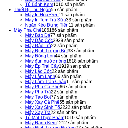
Tủ Bánh Kem
10
10 sản phẩm
Thiết Bị Thu Ngân
5
5 sản phẩm
Máy In Hóa Đơn
1
1 sản phẩm
Máy In Tem Trà Sữa
3
3 sản phẩm
Ngăn Kéo Đựng Tiền
1
1 sản phẩm
Máy Pha Chế
186
186 sản phẩm
Máy Bào Đá
7
7 sản phẩm
Máy Dập Cốc
29
29 sản phẩm
Máy Đảo Trà
2
2 sản phẩm
Máy Định Lượng Bột
3
3 sản phẩm
Máy Đóng Lon
4
4 sản phẩm
Máy đun nước nóng
18
18 sản phẩm
Máy Ép Trái Cây
19
19 sản phẩm
Máy Lắc Cốc
2
2 sản phẩm
Máy Làm Lạnh
6
6 sản phẩm
Máy Làm Trân Châu
1
1 sản phẩm
Máy Pha Cà Phê
6
6 sản phẩm
Máy Pha Trà
2
2 sản phẩm
Máy Tạo Bọt
7
7 sản phẩm
Máy Xay Cà Phê
5
5 sản phẩm
Máy Xay Sinh Tố
22
22 sản phẩm
Máy Xay Trà
2
2 sản phẩm
Tủ Mát Thực Phẩm
10
10 sản phẩm
Máy Đánh Kem
12
12 sản phẩm
Máy Định Lượng Đường
7
7 sản phẩm