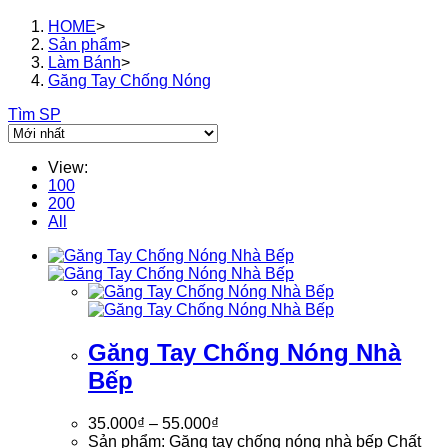
HOME
>
Sản phẩm
>
Làm Bánh
>
Găng Tay Chống Nóng
Tìm SP
View:
100
200
All
Găng Tay Chống Nóng Nhà
Bếp
35.000
₫
–
55.000
₫
Sản phẩm: Găng tay chống nóng nhà bếp Chất