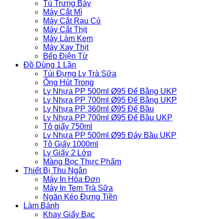
Tủ Trưng Bày
Máy Cắt Mì
Máy Cắt Rau Củ
Máy Cắt Thịt
Máy Làm Kem
Máy Xay Thịt
Bếp Điện Từ
Đồ Dùng 1 Lần
Túi Đựng Ly Trà Sữa
Ống Hút Trong
Ly Nhựa PP 500ml Ø95 Đế Bằng UKP
Ly Nhựa PP 700ml Ø95 Đế Bằng UKP
Ly Nhựa PP 360ml Ø95 Đế Bầu
Ly Nhựa PP 700ml Ø95 Đế Bầu UKP
Tô giấy 750ml
Ly Nhựa PP 500ml Ø95 Đáy Bầu UKP
Tô Giấy 1000ml
Ly Giấy 2 Lớp
Màng Bọc Thực Phẩm
Thiết Bị Thu Ngân
Máy In Hóa Đơn
Máy In Tem Trà Sữa
Ngăn Kéo Đựng Tiền
Làm Bánh
Khay Giấy Bạc