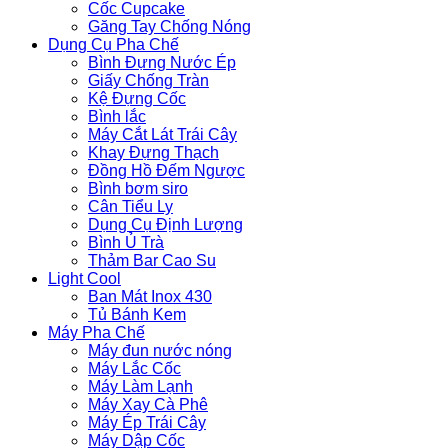
Cốc Cupcake
Găng Tay Chống Nóng
Dụng Cụ Pha Chế
Bình Đựng Nước Ép
Giấy Chống Tràn
Kệ Đựng Cốc
Bình lắc
Máy Cắt Lát Trái Cây
Khay Đựng Thạch
Đồng Hồ Đếm Ngược
Bình bơm siro
Cân Tiểu Ly
Dụng Cụ Định Lượng
Bình Ủ Trà
Thảm Bar Cao Su
Light Cool
Ban Mát Inox 430
Tủ Bánh Kem
Máy Pha Chế
Máy đun nước nóng
Máy Lắc Cốc
Máy Làm Lạnh
Máy Xay Cà Phê
Máy Ép Trái Cây
Máy Dập Cốc