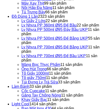
Máy Xay Thịt
9
9 sản phẩm
Nồi Hấp Đa Năng
1
1 sản phẩm
Tủ Trưng Bày
6
6 sản phẩm
Đồ Dùng 1 Lần
23
23 sản phẩm
Ly Giấy 2 Lớp
2
2 sản phẩm
Ly Nhựa PP 360ml Ø95 Đế Bầu
2
2 sản phẩm
Ly Nhựa PP 500ml Ø95 Đáy Bầu UKP
1
1 sản
phẩm
Ly Nhựa PP 500ml Ø95 Đế Bằng UKP
5
5 sản
phẩm
Ly Nhựa PP 700ml Ø95 Đế Bằng UKP
1
1 sản
phẩm
Ly Nhựa PP 700ml Ø95 Đế Bầu UKP
1
1 sản
phẩm
Màng Bọc Thực Phẩm
1
1 sản phẩm
Ống Hút Trong
6
6 sản phẩm
Tô Giấy 1000ml
1
1 sản phẩm
Tô giấy 750ml
1
1 sản phẩm
Túi Đựng Ly Trà Sữa
3
3 sản phẩm
Làm Bánh
3
3 sản phẩm
Cốc Cupcake
1
1 sản phẩm
Găng Tay Chống Nóng
1
1 sản phẩm
Khay Giấy Bạc
1
1 sản phẩm
Light Cool
14
14 sản phẩm
Ban Mát Inox 430
4
4 sản phẩm