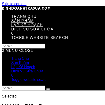
Skip to content
KINHDOANHTRASUA.COM
TRANG CHỦ
SẢN PHẨM
LẬP KẾ HOẠCH
DỊCH VỤ SỬA CHỮA
0
TOGGLE WEBSITE SEARCH
0
MENU
CLOSE
Trang Chủ
Sản Phẩm
Lập Kế Hoạch
Dịch Vụ Sửa Chữa
0
Toggle website search
Selected: