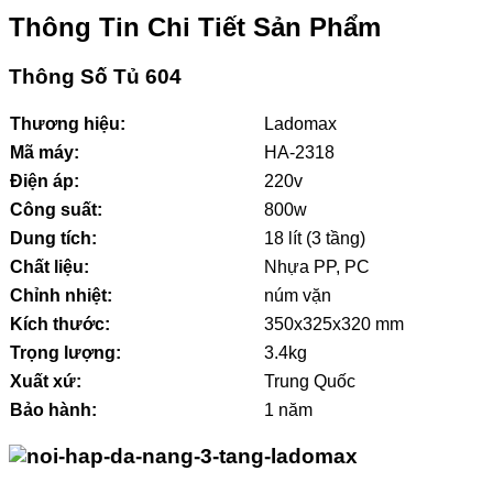
Thông Tin Chi Tiết Sản Phẩm
Thông Số Tủ 604
Thương hiệu:
Ladomax
Mã máy:
HA-2318
Điện áp:
220v
Công suất:
800w
Dung tích:
18 lít (3 tầng)
Chất liệu:
Nhựa PP, PC
Chỉnh nhiệt:
núm vặn
Kích thước:
350x325x320 mm
Trọng lượng:
3.4kg
Xuất xứ:
Trung Quốc
Bảo hành:
1 năm