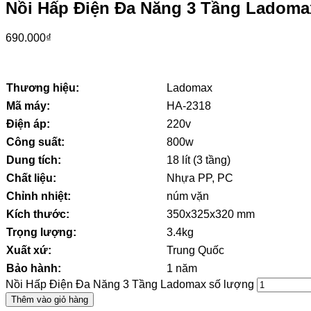
Nồi Hấp Điện Đa Năng 3 Tầng Ladoma
690.000
₫
Thương hiệu:
Ladomax
Mã máy:
HA-2318
Điện áp:
220v
Công suất:
800w
Dung tích:
18 lít (3 tầng)
Chất liệu:
Nhựa PP, PC
Chỉnh nhiệt:
núm vặn
Kích thước:
350x325x320 mm
Trọng lượng:
3.4kg
Xuất xứ:
Trung Quốc
Bảo hành:
1 năm
Nồi Hấp Điện Đa Năng 3 Tầng Ladomax số lượng
Thêm vào giỏ hàng