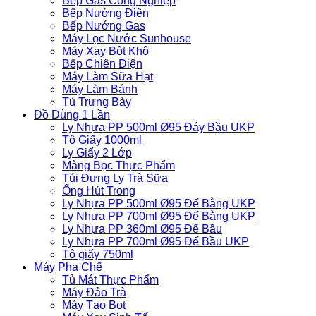
Bếp Gas Công Nghiệp
Bếp Nướng Điện
Bếp Nướng Gas
Máy Lọc Nước Sunhouse
Máy Xay Bột Khô
Bếp Chiên Điện
Máy Làm Sữa Hạt
Máy Làm Bánh
Tủ Trưng Bày
Đồ Dùng 1 Lần
Ly Nhựa PP 500ml Ø95 Đáy Bầu UKP
Tô Giấy 1000ml
Ly Giấy 2 Lớp
Màng Bọc Thực Phẩm
Túi Đựng Ly Trà Sữa
Ống Hút Trong
Ly Nhựa PP 500ml Ø95 Đế Bằng UKP
Ly Nhựa PP 700ml Ø95 Đế Bằng UKP
Ly Nhựa PP 360ml Ø95 Đế Bầu
Ly Nhựa PP 700ml Ø95 Đế Bầu UKP
Tô giấy 750ml
Máy Pha Chế
Tủ Mát Thực Phẩm
Máy Đảo Trà
Máy Tạo Bọt