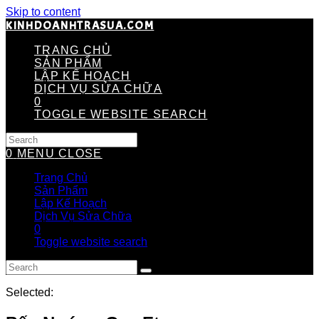
Skip to content
KINHDOANHTRASUA.COM
TRANG CHỦ
SẢN PHẨM
LẬP KẾ HOẠCH
DỊCH VỤ SỬA CHỮA
0
TOGGLE WEBSITE SEARCH
0
MENU
CLOSE
Trang Chủ
Sản Phẩm
Lập Kế Hoạch
Dịch Vụ Sửa Chữa
0
Toggle website search
Selected: