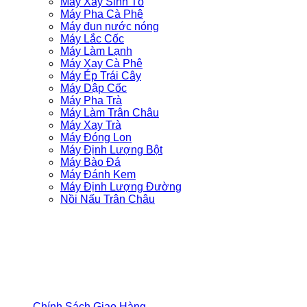
Máy Xay Sinh Tố
Máy Pha Cà Phê
Máy đun nước nóng
Máy Lắc Cốc
Máy Làm Lạnh
Máy Xay Cà Phê
Máy Ép Trái Cây
Máy Dập Cốc
Máy Pha Trà
Máy Làm Trân Châu
Máy Xay Trà
Máy Đóng Lon
Máy Định Lượng Bột
Máy Bào Đá
Máy Đánh Kem
Máy Định Lượng Đường
Nồi Nấu Trân Châu
ĐỒNG HÀNH CÙNG BẠN
CHÍNH SÁCH CỬA HÀNG
Chính Sách Giao Hàng