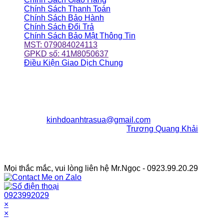
Chính Sách Thanh Toán
Chính Sách Bảo Hành
Chính Sách Đổi Trả
Chính Sách Bảo Mật Thông Tin
MST: 079084024113
GPKD số: 41M8050637
Điều Kiện Giao Dịch Chung
ĐỊA CHỈ CỬA HÀNG
203/6/24 Huỳnh Văn Nghệ
P12, Q.Gò Vấp, TpHCM
ĐT:
0923992029
Email:
kinhdoanhtrasua@gmail.com
Chịu Trách Nhiệm Nội Dung:
Trương Quang Khải
Facebook Fanpage
Mọi thắc mắc, vui lòng liên hệ Mr.Ngọc - 0923.99.20.29
0923992029
×
×