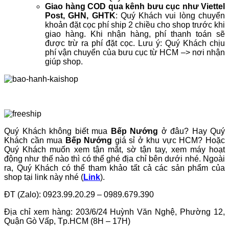
Giao hàng COD qua kênh bưu cục như Viettel
Post, GHN, GHTK
: Quý Khách vui lòng chuyển
khoản đặt cọc phí ship 2 chiều cho shop trước khi
giao hàng. Khi nhận hàng, phí thanh toán sẽ
được trừ ra phí đặt cọc. Lưu ý: Quý Khách chịu
phí vận chuyển của bưu cục từ HCM –> nơi nhận
giúp shop.
Quý Khách không biết mua
Bếp Nướng
ở đâu? Hay Quý
Khách cần mua
Bếp Nướng
giá sỉ ở khu vực HCM? Hoặc
Quý Khách muốn xem tận mắt, sờ tận tay, xem máy hoạt
động như thế nào thì có thể ghé địa chỉ bên dưới nhé. Ngoài
ra, Quý Khách có thể tham khảo tất cả các sản phẩm của
shop tại link này nhé (
Link
).
ĐT (Zalo): 0923.99.20.29 – 0989.679.390
Địa chỉ xem hàng: 203/6/24 Huỳnh Văn Nghệ, Phường 12,
Quận Gò Vấp, Tp.HCM (8H – 17H)