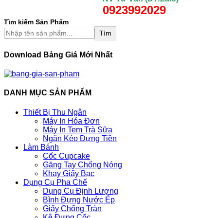
0923992029
Tìm kiếm Sản Phẩm
Tìm
Download Bảng Giá Mới Nhất
DANH MỤC SẢN PHẨM
Thiết Bị Thu Ngân
Máy In Hóa Đơn
Máy In Tem Trà Sữa
Ngăn Kéo Đựng Tiền
Làm Bánh
Cốc Cupcake
Găng Tay Chống Nóng
Khay Giấy Bạc
Dụng Cụ Pha Chế
Dụng Cụ Định Lượng
Bình Đựng Nước Ép
Giấy Chống Tràn
Kệ Đựng Cốc