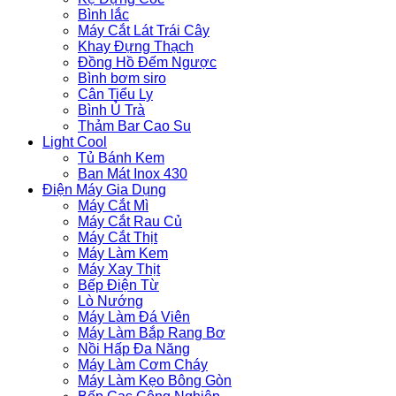
Bình lắc
Máy Cắt Lát Trái Cây
Khay Đựng Thạch
Đồng Hồ Đếm Ngược
Bình bơm siro
Cân Tiểu Ly
Bình Ủ Trà
Thảm Bar Cao Su
Light Cool
Tủ Bánh Kem
Ban Mát Inox 430
Điện Máy Gia Dụng
Máy Cắt Mì
Máy Cắt Rau Củ
Máy Cắt Thịt
Máy Làm Kem
Máy Xay Thịt
Bếp Điện Từ
Lò Nướng
Máy Làm Đá Viên
Máy Làm Bắp Rang Bơ
Nồi Hấp Đa Năng
Máy Làm Cơm Cháy
Máy Làm Kẹo Bông Gòn