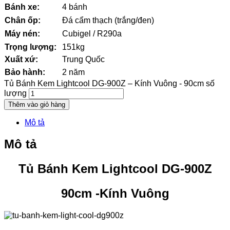
Bánh xe:
4 bánh
Chân ốp:
Đá cẩm thạch (trắng/đen)
Máy nén:
Cubigel / R290a
Trọng lượng:
151kg
Xuất xứ:
Trung Quốc
Bảo hành:
2 năm
Tủ Bánh Kem Lightcool DG-900Z – Kính Vuông - 90cm số
lượng
Thêm vào giỏ hàng
Mô tả
Mô tả
Tủ Bánh Kem Lightcool DG-900Z
90cm -Kính Vuông