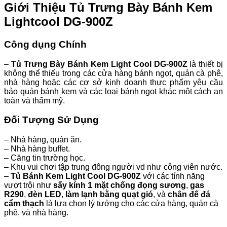
Giới Thiệu Tủ Trưng Bày Bánh Kem
Lightcool DG-900Z
Công dụng Chính
–
Tủ Trưng Bày Bánh Kem Light Cool
DG-900Z
là thiết bị
không thể thiếu trong các cửa hàng bánh ngọt, quán cà phê,
nhà hàng hoặc các cơ sở kinh doanh thực phẩm yêu cầu
bảo quản bánh kem và các loại bánh ngọt khác một cách an
toàn và thẩm mỹ.
Đối Tượng Sử Dụng
– Nhà hàng, quán ăn.
– Nhà hàng buffet.
– Căng tin trường học.
– Khu vui chơi tập trung đông người vd như công viên nước.
–
Tủ Bánh Kem Light Cool
DG-900Z
với các tính năng
vượt trội như
sấy kính 1 mặt chống đọng sương
,
gas
R290
,
đèn LED
,
làm lạnh bằng quạt gió
, và
chân đế đá
cẩm thạch
là lựa chọn lý tưởng cho các cửa hàng, quán cà
phê, và nhà hàng.