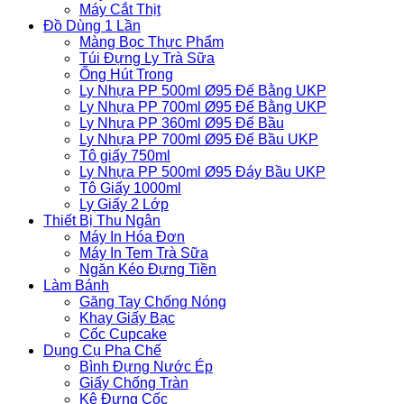
Máy Cắt Thịt
Đồ Dùng 1 Lần
Màng Bọc Thực Phẩm
Túi Đựng Ly Trà Sữa
Ống Hút Trong
Ly Nhựa PP 500ml Ø95 Đế Bằng UKP
Ly Nhựa PP 700ml Ø95 Đế Bằng UKP
Ly Nhựa PP 360ml Ø95 Đế Bầu
Ly Nhựa PP 700ml Ø95 Đế Bầu UKP
Tô giấy 750ml
Ly Nhựa PP 500ml Ø95 Đáy Bầu UKP
Tô Giấy 1000ml
Ly Giấy 2 Lớp
Thiết Bị Thu Ngân
Máy In Hóa Đơn
Máy In Tem Trà Sữa
Ngăn Kéo Đựng Tiền
Làm Bánh
Găng Tay Chống Nóng
Khay Giấy Bạc
Cốc Cupcake
Dụng Cụ Pha Chế
Bình Đựng Nước Ép
Giấy Chống Tràn
Kệ Đựng Cốc