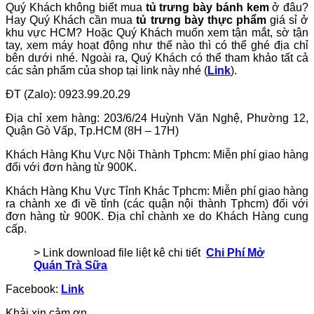
Quý Khách không biết mua
tủ trưng bày bánh kem
ở đâu?
Hay Quý Khách cần mua
tủ trưng bày thực phẩm
giá sỉ ở
khu vực HCM? Hoặc Quý Khách muốn xem tận mắt, sờ tận
tay, xem máy hoạt động như thế nào thì có thể ghé địa chỉ
bên dưới nhé. Ngoài ra, Quý Khách có thể tham khảo tất cả
các sản phẩm của shop tại link này nhé (
Link
).
ĐT (Zalo): 0923.99.20.29
Địa chỉ xem hàng: 203/6/24 Huỳnh Văn Nghệ, Phường 12,
Quận Gò Vấp, Tp.HCM (8H – 17H)
Khách Hàng Khu Vực Nội Thành Tphcm: Miễn phí giao hàng
đối với đơn hàng từ 900K.
Khách Hàng Khu Vực Tỉnh Khác Tphcm: Miễn phí giao hàng
ra chành xe đi về tỉnh (các quận nội thành Tphcm) đối với
đơn hàng từ 900K. Địa chỉ chành xe do Khách Hàng cung
cấp.
> Link download file liệt kê chi tiết
Chi Phí Mở
Quán Trà Sữa
Facebook:
Link
Khải xin cảm ơn