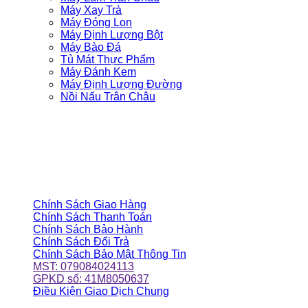
Máy Xay Trà
Máy Đóng Lon
Máy Định Lượng Bột
Máy Bào Đá
Tủ Mát Thực Phẩm
Máy Đánh Kem
Máy Định Lượng Đường
Nồi Nấu Trân Châu
ĐỒNG HÀNH CÙNG BẠN
CHÍNH SÁCH CỬA HÀNG
Chính Sách Giao Hàng
Chính Sách Thanh Toán
Chính Sách Bảo Hành
Chính Sách Đổi Trả
Chính Sách Bảo Mật Thông Tin
MST: 079084024113
GPKD số: 41M8050637
Điều Kiện Giao Dịch Chung