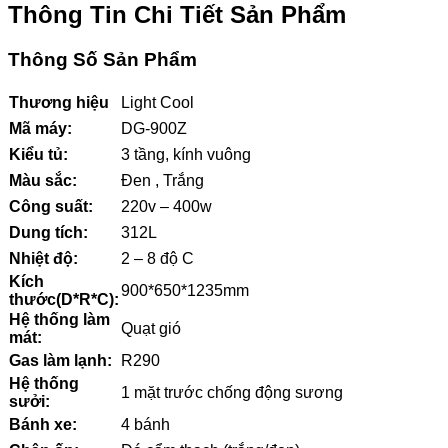
Thông Tin Chi Tiết Sản Phẩm
Thông Số Sản Phẩm
Thương hiệu
Light Cool
Mã máy:
DG-900Z
Kiểu tủ:
3 tầng, kính vuông
Màu sắc:
Đen , Trắng
Công suất:
220v – 400w
Dung tích:
312L
Nhiệt độ:
2 – 8 độ C
Kích
900*650*1235mm
thước(D*R*C):
Hệ thống làm
Quạt gió
mát:
Gas làm lạnh:
R290
Hệ thống
1 mặt trước chống động sương
sưởi:
Bánh xe:
4 bánh