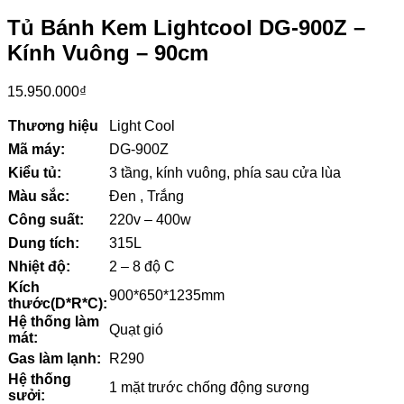
Tủ Bánh Kem Lightcool DG-900Z –
Kính Vuông – 90cm
15.950.000
₫
Thương hiệu
Light Cool
Mã máy:
DG-900Z
Kiểu tủ:
3 tầng, kính vuông, phía sau cửa lùa
Màu sắc:
Đen , Trắng
Công suất:
220v – 400w
Dung tích:
315L
Nhiệt độ:
2 – 8 độ C
Kích
900*650*1235mm
thước(D*R*C):
Hệ thống làm
Quạt gió
mát:
Gas làm lạnh:
R290
Hệ thống
1 mặt trước chống động sương
sưởi: