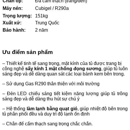
Chân ốp:
Đá cẩm thạch (trắng/đen)
Máy nén:
Cubigel / R290a
Trọng lượng:
151kg
Xuất xứ:
Trung Quốc
Bảo hành:
2 năm
Ưu điểm sản phẩm
– Thiết kế tinh tế sang trọng, mặt kính của tủ được trang bị
công nghệ
sấy kính 1 mặt chống đọng sương
, giúp tủ luôn
sáng đẹp và dễ dàng quan sát các loại bánh kem bên trong.
–
Sử dụng Gas R290 thân thiện với môi trường
– Đèn LED chiếu sáng tiết kiệm năng lượng giúp tủ trông
sáng đẹp và dễ dàng thu hút sự chú ý
– Hệ thống
làm lạnh bằng quạt gió
, giúp nhiệt độ bên trong
tủ phân phối đều và duy trì độ lạnh ổn định
– Chân đế cẩm thạch sang trọng chắc chắn.