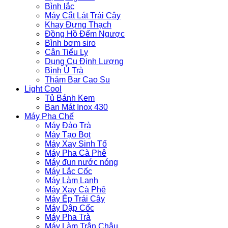
Bình lắc
Máy Cắt Lát Trái Cây
Khay Đựng Thạch
Đồng Hồ Đếm Ngược
Bình bơm siro
Cân Tiểu Ly
Dụng Cụ Định Lượng
Bình Ủ Trà
Thảm Bar Cao Su
Light Cool
Tủ Bánh Kem
Ban Mát Inox 430
Máy Pha Chế
Máy Đảo Trà
Máy Tạo Bọt
Máy Xay Sinh Tố
Máy Pha Cà Phê
Máy đun nước nóng
Máy Lắc Cốc
Máy Làm Lạnh
Máy Xay Cà Phê
Máy Ép Trái Cây
Máy Dập Cốc
Máy Pha Trà
Máy Làm Trân Châu