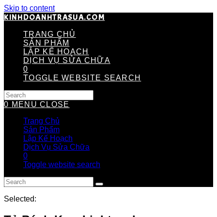
Skip to content
KINHDOANHTRASUA.COM
TRANG CHỦ
SẢN PHẨM
LẬP KẾ HOẠCH
DỊCH VỤ SỬA CHỮA
0
TOGGLE WEBSITE SEARCH
0
MENU
CLOSE
Trang Chủ
Sản Phẩm
Lập Kế Hoạch
Dịch Vụ Sửa Chữa
0
Toggle website search
Selected: