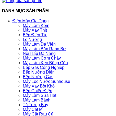
DANH MỤC SẢN PHẨM
Điện Máy Gia Dụng
Máy Làm Kem
Máy Xay Thịt
Bếp Điện Từ
Lò Nướng
Máy Làm Đá Viên
Máy Làm Bắp Rang Bơ
Nồi Hấp Đa Năng
Máy Làm Cơm Cháy
Máy Làm Kẹo Bông Gòn
Bếp Gas Công Nghiệp
Bếp Nướng Điện
Bếp Nướng Gas
Máy Lọc Nước Sunhouse
Máy Xay Bột Khô
Bếp Chiên Điện
Máy Làm Sữa Hạt
Máy Làm Bánh
Tủ Trưng Bày
Máy Cắt Mì
Máy Cắt Rau Củ