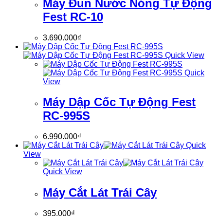
Máy Đun Nước Nóng Tự Động
Fest RC-10
3.690.000
₫
Quick View
Quick
View
Máy Dập Cốc Tự Động Fest
RC-995S
6.990.000
₫
Quick
View
Quick View
Máy Cắt Lát Trái Cây
395.000
₫