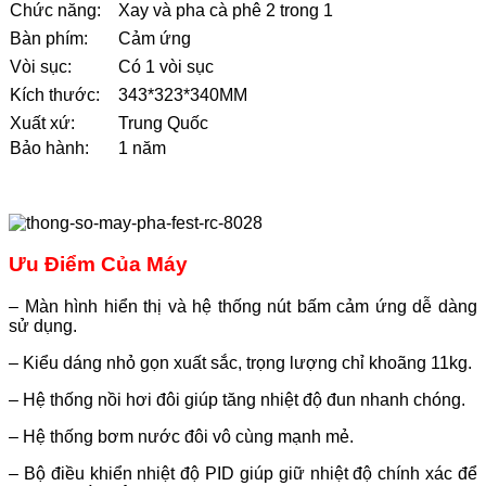
Chức năng:
Xay và pha cà phê 2 trong 1
Bàn phím:
Cảm ứng
Vòi sục:
Có 1 vòi sục
Kích thước:
343*323*340MM
Xuất xứ:
Trung Quốc
Bảo hành:
1 năm
Ưu Điểm Của Máy
– Màn hình hiển thị và hệ thống nút bấm cảm ứng dễ dàng
sử dụng.
– Kiểu dáng nhỏ gọn xuất sắc, trọng lượng chỉ khoãng 11kg.
– Hệ thống nồi hơi đôi giúp tăng nhiệt độ đun nhanh chóng.
– Hệ thống bơm nước đôi vô cùng mạnh mẻ.
– Bộ điều khiển nhiệt độ PID giúp giữ nhiệt độ chính xác để