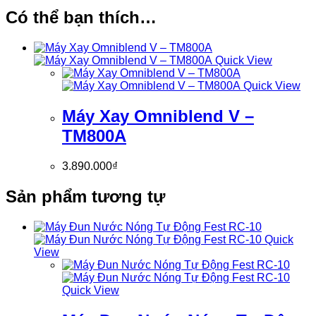
Có thể bạn thích…
Quick View
Quick View
Máy Xay Omniblend V –
TM800A
3.890.000
₫
Sản phẩm tương tự
Quick
View
Quick View