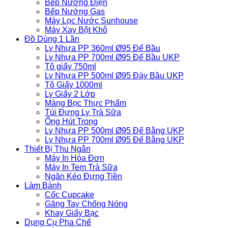
Bếp Nướng Điện
Bếp Nướng Gas
Máy Lọc Nước Sunhouse
Máy Xay Bột Khô
Đồ Dùng 1 Lần
Ly Nhựa PP 360ml Ø95 Đế Bầu
Ly Nhựa PP 700ml Ø95 Đế Bầu UKP
Tô giấy 750ml
Ly Nhựa PP 500ml Ø95 Đáy Bầu UKP
Tô Giấy 1000ml
Ly Giấy 2 Lớp
Màng Bọc Thực Phẩm
Túi Đựng Ly Trà Sữa
Ống Hút Trong
Ly Nhựa PP 500ml Ø95 Đế Bằng UKP
Ly Nhựa PP 700ml Ø95 Đế Bằng UKP
Thiết Bị Thu Ngân
Máy In Hóa Đơn
Máy In Tem Trà Sữa
Ngăn Kéo Đựng Tiền
Làm Bánh
Cốc Cupcake
Găng Tay Chống Nóng
Khay Giấy Bạc
Dụng Cụ Pha Chế