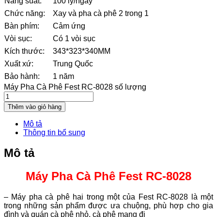
Năng suất:
100 ly/ngày
Chức năng:
Xay và pha cà phê 2 trong 1
Bàn phím:
Cảm ứng
Vòi sục:
Có 1 vòi sục
Kích thước:
343*323*340MM
Xuất xứ:
Trung Quốc
Bảo hành:
1 năm
Máy Pha Cà Phê Fest RC-8028 số lượng
Thêm vào giỏ hàng
Mô tả
Thông tin bổ sung
Mô tả
Máy Pha Cà Phê Fest RC-8028
– Máy pha cà phê hai trong một của Fest RC-8028 là một
trong những sản phẩm được ưa chuộng, phù hợp cho gia
đình và quán cà phê nhỏ, cà phê mang đi