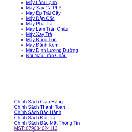
Máy Làm Lạnh
Máy Xay Cà Phê
Máy Ép Trái Cây
Máy Dập Cốc
Máy Pha Trà
Máy Làm Trân Châu
Máy Xay Trà
Máy Đóng Lon
Máy Đánh Kem
Máy Định Lượng Đường
Nồi Nấu Trân Châu
ĐỒNG HÀNH CÙNG BẠN
CHÍNH SÁCH CỬA HÀNG
Chính Sách Giao Hàng
Chính Sách Thanh Toán
Chính Sách Bảo Hành
Chính Sách Đổi Trả
Chính Sách Bảo Mật Thông Tin
MST: 079084024113