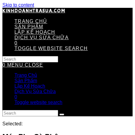
Skip to content
KINHDOANHTRASUA.COM
TRANG CHỦ
SẢN PHẨM
LẬP KẾ HOẠCH
DỊCH VỤ SỬA CHỮA
0
TOGGLE WEBSITE SEARCH
0
MENU
CLOSE
Trang Chủ
Sản Phẩm
Lập Kế Hoạch
Dịch Vụ Sửa Chữa
0
Toggle website search
Selected: