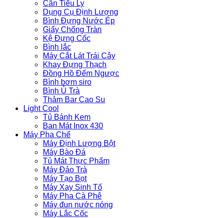
Cân Tiểu Ly
Dụng Cụ Định Lượng
Bình Đựng Nước Ép
Giấy Chống Tràn
Kệ Đựng Cốc
Bình lắc
Máy Cắt Lát Trái Cây
Khay Đựng Thạch
Đồng Hồ Đếm Ngược
Bình bơm siro
Bình Ủ Trà
Thảm Bar Cao Su
Light Cool
Tủ Bánh Kem
Ban Mát Inox 430
Máy Pha Chế
Máy Định Lượng Bột
Máy Bào Đá
Tủ Mát Thực Phẩm
Máy Đảo Trà
Máy Tạo Bọt
Máy Xay Sinh Tố
Máy Pha Cà Phê
Máy đun nước nóng
Máy Lắc Cốc