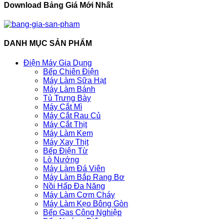
Download Bảng Giá Mới Nhất
DANH MỤC SẢN PHẨM
Điện Máy Gia Dụng
Bếp Chiên Điện
Máy Làm Sữa Hạt
Máy Làm Bánh
Tủ Trưng Bày
Máy Cắt Mì
Máy Cắt Rau Củ
Máy Cắt Thịt
Máy Làm Kem
Máy Xay Thịt
Bếp Điện Từ
Lò Nướng
Máy Làm Đá Viên
Máy Làm Bắp Rang Bơ
Nồi Hấp Đa Năng
Máy Làm Cơm Cháy
Máy Làm Kẹo Bông Gòn
Bếp Gas Công Nghiệp