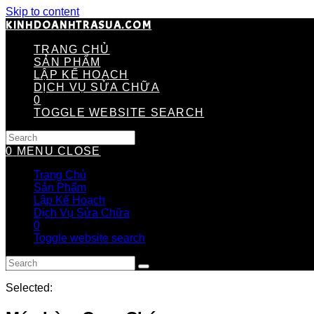
Skip to content
KINHDOANHTRASUA.COM
TRANG CHỦ
SẢN PHẨM
LẬP KẾ HOẠCH
DỊCH VỤ SỬA CHỮA
0
TOGGLE WEBSITE SEARCH
0
MENU
CLOSE
Trang Chủ
Sản Phẩm
Lập Kế Hoạch
Dịch Vụ Sửa Chữa
0
Toggle website search
Selected: