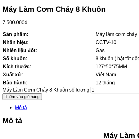
Máy Làm Cơm Cháy 8 Khuôn
7.500.000
₫
Sản phẩm:
Máy làm cơm cháy
Nhãn hiệu:
CCTV-10
Nhiên liệu đốt:
Gas
Số khuôn:
8 khuôn ( bật tắt độ
Kích thước:
127*50*75MM
Xuất xứ:
Việt Nam
Bảo hành:
12 tháng
Máy Làm Cơm Cháy 8 Khuôn số lượng
Thêm vào giỏ hàng
Mô tả
Mô tả
Máy Làm 