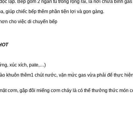
 độc lập. Bếp gồm 2 ngăn tủ trống rộng rãi, là nơi chứa bình ga
, giúp chiếc bếp thêm phần tiện lợi và gọn gàng.
hơn cho việc di chuyển bếp
HOT
rứng, xúc xích, pate,…)
vào khuôn thêm1 chút nước, vặn mức gas vừa phải để thực hiện
ề mặt cơm, gập đôi miếng cơm cháy là có thể thưởng thức món 