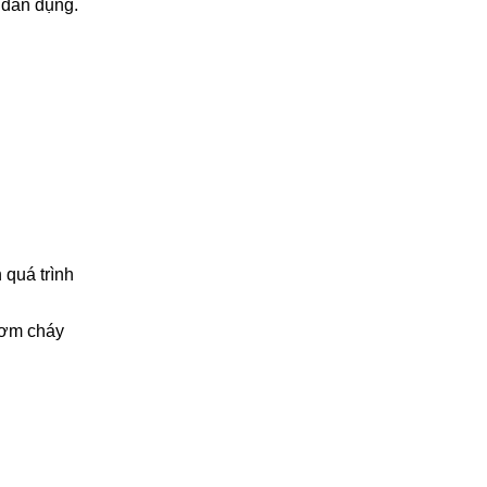
s dân dụng.
 quá trình
cơm cháy