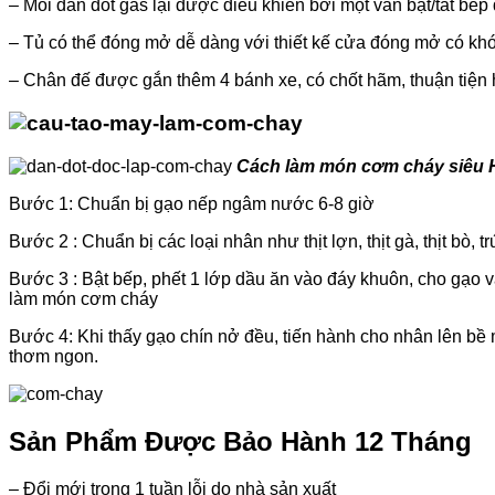
–
Mỗi dàn đốt gas lại được điều khiển bởi một van bật/tắt bếp
–
Tủ có thể đóng mở dễ dàng với thiết kế cửa đóng mở có khóa
–
Chân đế được gắn thêm 4 bánh xe, có chốt hãm, thuận tiện 
Cách làm món cơm cháy siêu
Bước 1: Chuẩn bị gạo nếp ngâm nước 6-8 giờ
Bước 2 : Chuẩn bị các loại nhân như thịt lợn, thịt gà, thịt bò, t
Bước 3 : Bật bếp, phết 1 lớp dầu ăn vào đáy khuôn, cho gạo 
làm món cơm cháy
Bước 4: Khi thấy gạo chín nở đều, tiến hành cho nhân lên b
thơm ngon.
Sản Phẩm Được Bảo Hành 12 Tháng
– Đổi mới trong 1 tuần lỗi do nhà sản xuất