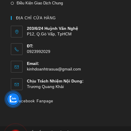
Điều Kiện Giao Dịch Chung
ĐỊA CHỈ CỬA HÀNG
203/6/24 Huỳnh Văn Nghệ
P12, Q.Gò Vấp, TpHCM
ĐT:
0923992029
Email:
kinhdoanhtrasua@gmail.com
Chịu Trách Nhiệm Nội Dung:
Trương Quang Khải
Facebook Fanpage