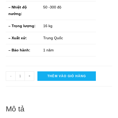
– Nhiệt độ
50 -300 độ
nướng:
– Trọng lượng:
16 kg
– Xuất xứ:
Trung Quốc
– Bảo hành:
1 năm
Máy
-
+
THÊM VÀO GIỎ HÀNG
Làm
Bánh
Crepe
Dùng
Mô tả
Gas
số