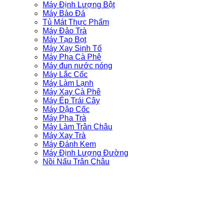
Máy Định Lượng Bột
Máy Bào Đá
Tủ Mát Thực Phẩm
Máy Đảo Trà
Máy Tạo Bọt
Máy Xay Sinh Tố
Máy Pha Cà Phê
Máy đun nước nóng
Máy Lắc Cốc
Máy Làm Lạnh
Máy Xay Cà Phê
Máy Ép Trái Cây
Máy Dập Cốc
Máy Pha Trà
Máy Làm Trân Châu
Máy Xay Trà
Máy Đánh Kem
Máy Định Lượng Đường
Nồi Nấu Trân Châu
ĐỒNG HÀNH CÙNG BẠN