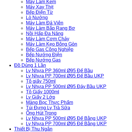
Máy Làm Kem
Máy Xay Thịt
Bếp Điện Từ
Lò Nướng
Máy Làm Đá Viên
Máy Làm Bắp Rang Bơ
Nồi Hấp Đa Năng
Máy Làm Cơm Cháy
Máy Làm Kẹo Bông Gòn
Bếp Gas Công Nghiệp
Bếp Nướng Điện
Bếp Nướng Gas
Đồ Dùng 1 Lần
Ly Nhựa PP 360ml Ø95 Đế Bầu
Ly Nhựa PP 700ml Ø95 Đế Bầu UKP
Tô giấy 750ml
Ly Nhựa PP 500ml Ø95 Đáy Bầu UKP
Tô Giấy 1000ml
Ly Giấy 2 Lớp
Màng Bọc Thực Phẩm
Túi Đựng Ly Trà Sữa
Ống Hút Trong
Ly Nhựa PP 500ml Ø95 Đế Bằng UKP
Ly Nhựa PP 700ml Ø95 Đế Bằng UKP
Thiết Bị Thu Ngân