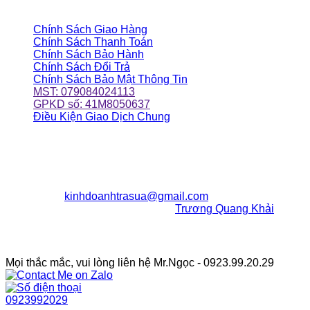
CHÍNH SÁCH CỬA HÀNG
Chính Sách Giao Hàng
Chính Sách Thanh Toán
Chính Sách Bảo Hành
Chính Sách Đổi Trả
Chính Sách Bảo Mật Thông Tin
MST: 079084024113
GPKD số: 41M8050637
Điều Kiện Giao Dịch Chung
ĐỊA CHỈ CỬA HÀNG
203/6/24 Huỳnh Văn Nghệ
P12, Q.Gò Vấp, TpHCM
ĐT:
0923992029
Email:
kinhdoanhtrasua@gmail.com
Chịu Trách Nhiệm Nội Dung:
Trương Quang Khải
Facebook Fanpage
Mọi thắc mắc, vui lòng liên hệ Mr.Ngọc - 0923.99.20.29
0923992029