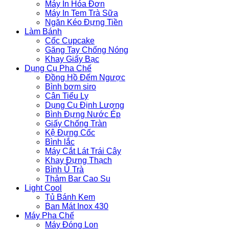
Máy In Hóa Đơn
Máy In Tem Trà Sữa
Ngăn Kéo Đựng Tiền
Làm Bánh
Cốc Cupcake
Găng Tay Chống Nóng
Khay Giấy Bạc
Dụng Cụ Pha Chế
Đồng Hồ Đếm Ngược
Bình bơm siro
Cân Tiểu Ly
Dụng Cụ Định Lượng
Bình Đựng Nước Ép
Giấy Chống Tràn
Kệ Đựng Cốc
Bình lắc
Máy Cắt Lát Trái Cây
Khay Đựng Thạch
Bình Ủ Trà
Thảm Bar Cao Su
Light Cool
Tủ Bánh Kem
Ban Mát Inox 430
Máy Pha Chế
Máy Đóng Lon