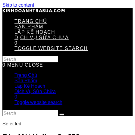
Skip to content
KINHDOANHTRASUA.COM
TRANG CHỦ
SẢN PHẨM
LẬP KẾ HOẠCH
DỊCH VỤ SỬA CHỮA
0
TOGGLE WEBSITE SEARCH
0
MENU
CLOSE
Trang Chủ
Sản Phẩm
Lập Kế Hoạch
Dịch Vụ Sửa Chữa
0
Toggle website search
Selected: