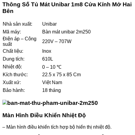
Thông Số Tủ Mát Unibar 1m8 Cửa Kính Mở Hai
Bên
Nhà sản xuất:
Unibar
Mã máy:
Bàn mát unibar 2m250
Điện áp – Công
220V – 707W
suất
Chất liệu:
Inox
Dung tích:
610L
Nhiệt độ:
0 – 10 ℃
Kích thước:
22.5 x 75 x 85 Cm
Xuất xứ:
Việt Nam
Bảo hành:
18 tháng
Màn Hình Điều Khiển Nhiệt Độ
– Màn hình điều khiển tích hợp bộ hiển thị nhiệt độ.