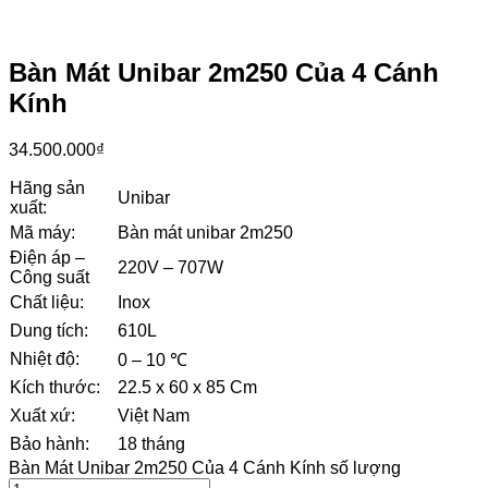
Bàn Mát Unibar 2m250 Của 4 Cánh
Kính
34.500.000
₫
Hãng sản
Unibar
xuất:
Mã máy:
Bàn mát unibar 2m250
Điện áp –
220V – 707W
Công suất
Chất liệu:
Inox
Dung tích:
610L
Nhiệt độ:
0 – 10 ℃
Kích thước:
22.5 x 60 x 85 Cm
Xuất xứ:
Việt Nam
Bảo hành:
18 tháng
Bàn Mát Unibar 2m250 Của 4 Cánh Kính số lượng